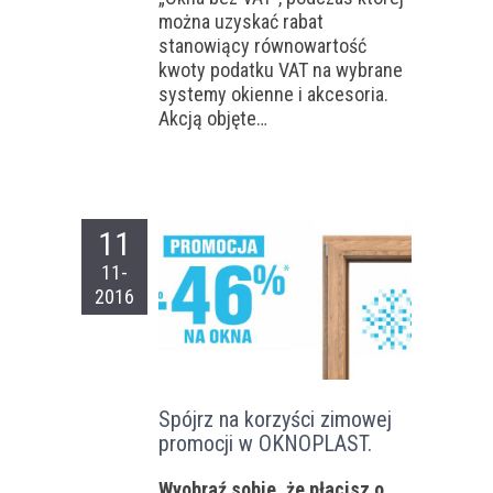
można uzyskać rabat
stanowiący równowartość
kwoty podatku VAT na wybrane
systemy okienne i akcesoria.
Akcją objęte…
11
11-
2016
Spójrz na korzyści zimowej
promocji w OKNOPLAST.
Wyobraź sobie, że płacisz o